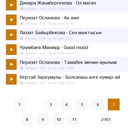
Динара Жанабергенова
- Ол маган
320 kbps
3:02
16-06-2026, 16:19
Перизат Оспанова
- Ак аже
128 kbps
3:38
16-06-2026, 16:19
Лаззат Байырбекова
- Сен мыктысын
320 kbps
4:04
14-06-2026, 23:51
Урумбаев Махмуд
- Good mood
320 kbps
3:05
14-06-2026, 23:51
Перизат Оспанова
- Тамабек менин ауылым
128 kbps
3:31
14-06-2026, 23:50
Кертай Заркумулы
- Болсаншы анге кумар-ай
320 kbps
3:22
14-06-2026, 23:50
1
...
3
4
5
6
7
8
9
10
11
...
2161