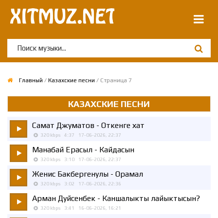
Главный
/
Казахские песни
/ Страница 7
КАЗАХСКИЕ ПЕСНИ
Самат Джуматов
- Откенге хат
320 kbps
4:37
17-06-2026, 22:37
Манабай Ерасыл
- Кайдасын
320 kbps
3:10
17-06-2026, 22:37
Женис Бакбергенулы
- Орамал
320 kbps
3:02
17-06-2026, 22:36
Арман Дуйсенбек
- Каншалыкты лайыктысын?
320 kbps
3:41
16-06-2026, 16:21